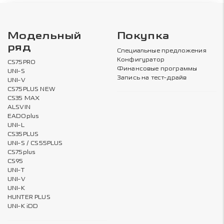
Модельный
Покупка
ряд
Специальные предложения
Конфигуратор
CS75PRO
Финансовые программы
UNI-S
Запись на тест-драйв
UNI-V
CS75PLUS NEW
CS35 MAX
ALSVIN
EADOplus
UNI-L
CS35PLUS
UNI-S / CS55PLUS
CS75plus
CS95
UNI-T
UNI-V
UNI-K
HUNTER PLUS
UNI-K iDD