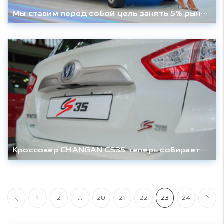
Мы ставим перед собой цель занять 5% рынка: интервью с замгендиректора CHANGAN INTERNATIONAL
Кроссовер CHANGAN CS35 теперь собирается в России
1
2
...
20
21
22
23
24