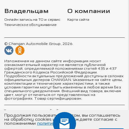
Владельцам
О компании
Онлайн запись на ТО и сервис
Карта сайта
Техническое обслуживание
© Changan Automobile Group, 2026
Изложенная на данном сайте информация носит
ознакомительный характер не является публичной
офертой, определяемой положениями статей 435 и 437
Гражданского Кодекса Российской Федерации.
Подробности актуальных предложений доступны в салонах
официальных дилеров CHANGAN. Указанные на сайте цены,
комплектации и технические характеристики, а также
условия гарантии могут быть изменены в любое время без
специального уведомления. Внешний вид товара, включая
цвет, могут отличаться от представленных на
фотографиях. Товар сертифицирован.
Политика в отношении обработки персональных данных
Политика конфиденциальности
Продолжая пользоваться сайтом, вы соглашаетесь
Согласие на обработку персональных данных
на обработку cookies и подтверждаете согласие с
Соглашение об использовании cookie-файлов
положениями
политики