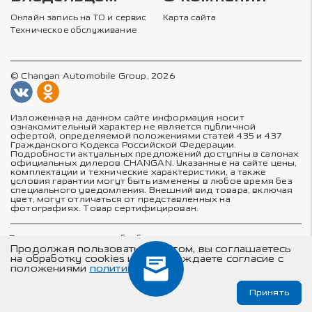
Онлайн запись на ТО и сервис
Карта сайта
Техническое обслуживание
© Changan Automobile Group, 2026
Изложенная на данном сайте информация носит
ознакомительный характер не является публичной
офертой, определяемой положениями статей 435 и 437
Гражданского Кодекса Российской Федерации.
Подробности актуальных предложений доступны в салонах
официальных дилеров CHANGAN. Указанные на сайте цены,
комплектации и технические характеристики, а также
условия гарантии могут быть изменены в любое время без
специального уведомления. Внешний вид товара, включая
цвет, могут отличаться от представленных на
фотографиях. Товар сертифицирован.
Политика в отношении обработки персональных данных
Политика конфиденциальности
Продолжая пользоваться сайтом, вы соглашаетесь
Согласие на обработку персональных данных
на обработку cookies и подтверждаете согласие с
Соглашение об использовании cookie-файлов
положениями
политики
Принять