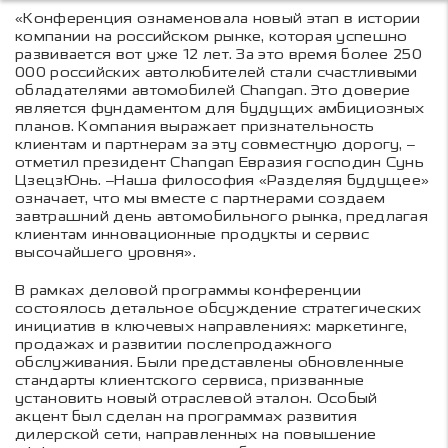
«Конференция ознаменовала новый этап в истории
компании на российском рынке, которая успешно
развивается вот уже 12 лет. За это время более 250
000 российских автолюбителей стали счастливыми
обладателями автомобилей Changan. Это доверие
является фундаментом для будущих амбициозных
планов. Компания выражает признательность
клиентам и партнерам за эту совместную дорогу, –
отметил президент Changan Евразия господин Сунь
ЦзецзЮнь. –Наша философия «Разделяя будущее»
означает, что мы вместе с партнерами создаем
завтрашний день автомобильного рынка, предлагая
клиентам инновационные продукты и сервис
высочайшего уровня».
В рамках деловой программы конференции
состоялось детальное обсуждение стратегических
инициатив в ключевых направлениях: маркетинге,
продажах и развитии послепродажного
обслуживания. Были представлены обновленные
стандарты клиентского сервиса, призванные
установить новый отраслевой эталон. Особый
акцент был сделан на программах развития
дилерской сети, направленных на повышение