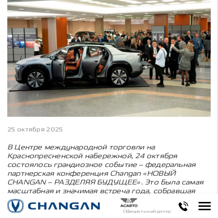
25 октября 2025
В Центре международной торговли на
Краснопресненской набережной, 24 октября
состоялось грандиозное событие – федеральная
партнерская конференция Changan «НОВЫЙ
CHANGAN – РАЗДЕЛЯЯ БУДУЩЕЕ». Это была самая
масштабная и значимая встреча года, собравшая
более 350 ключевых участников: дилеров и
стратегических партнеров со всей России.
Официальный дилер