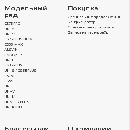
Модельный
Покупка
ряд
Специальные предложения
Конфигуратор
CS75PRO
Финансовые программы
UNI-S
Запись на тест-драйв
UNI-V
CS75PLUS NEW
CS35 MAX
ALSVIN
EADOplus
UNI-L
CS35PLUS
UNI-S / CS55PLUS
CS75plus
CS95
UNI-T
UNI-V
UNI-K
HUNTER PLUS
UNI-K iDD
Владельцам
О компании