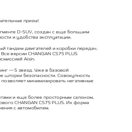
чательные призы!
гменте D-SUV, создан c еще большим
ости и удобства эксплуатации.
й тандем двигателей и коробки передач.
». Все версии CHANGAN CS75 PLUS
миссией Aisin.
нг — 5 звезд. Уже в базовой
 шторки безопасности. Совокупность
о позволяет минимизировать негативные
тами и еще более просторным салоном,
нового CHANGAN CS75 PLUS. Их форма
нения с автомобилем.