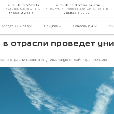
Чанган Центр АсАвто Юг
Чанган Центр ГК АсАвто Тольятти
г. Самара, Южное ш., д. 10
г. Тольятти, п. Тимофеевка, ул. Солнечная, д. 1а
+7 (846) 212-55-41
+7 (846) 215-00-07
Модельный ряд
Покупка
Владельцам
Ми
в отрасли проведет уни
ые в отрасли проведет уникальную онлайн-трансляцию