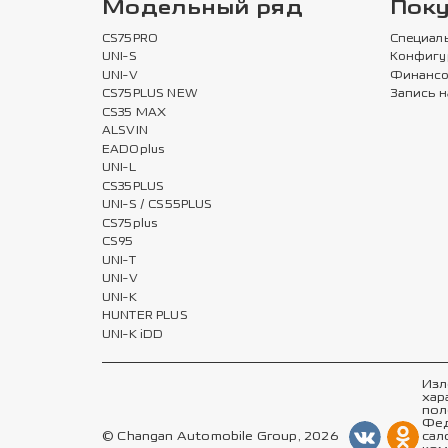
Модельный ряд
Пок
CS75PRO
Специал
UNI-S
Конфигу
UNI-V
Финансо
CS75PLUS NEW
Запись н
CS35 MAX
ALSVIN
EADOplus
UNI-L
CS35PLUS
UNI-S / CS55PLUS
CS75plus
CS95
UNI-T
UNI-V
UNI-K
HUNTER PLUS
UNI-K iDD
Изл
хар
пол
Фед
© Changan Automobile Group, 2026
сал