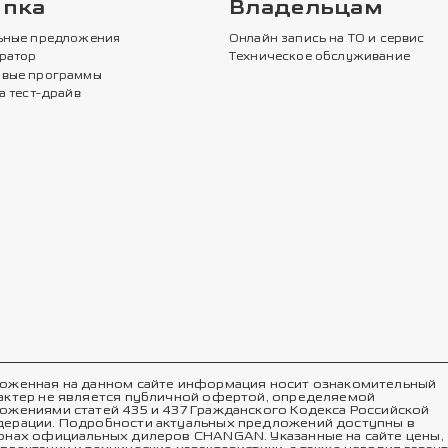
упка
Владельцам
ьные предложения
Онлайн запись на ТО и сервис
ратор
Техническое обслуживание
вые программы
а тест-драйв
оженная на данном сайте информация носит ознакомительный
актер не является публичной офертой, определяемой
ожениями статей 435 и 437 Гражданского Кодекса Российской
ерации. Подробности актуальных предложений доступны в
онах официальных дилеров CHANGAN. Указанные на сайте цены,