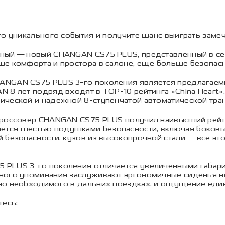
го уникального события и получите шанс выиграть заме
чный — новый CHANGAN CS75 PLUS, представленный в се
е комфорта и простора в салоне, еще больше безопасн
NGAN CS75 PLUS 3-го поколения является предлагаемы
N 8 лет подряд входят в TOP-10 рейтинга «China Heart
ческой и надежной 8-ступенчатой автоматической транс
кроссовер CHANGAN CS75 PLUS получил наивысший рейти
тся шестью подушками безопасности, включая боковые
 безопасности, кузов из высокопрочной стали — все эт
 PLUS 3-го поколения отличается увеличенными габари
ьного упоминания заслуживают эргономичные сиденья 
но необходимого в дальних поездках, и ощущение еди
есь: