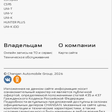
CS95
UNI-T
UNI-V
UNI-K
HUNTER PLUS
UNI-K iDD
Владельцам
О компании
Онлайн запись на ТО и сервис
Карта сайта
Техническое обслуживание
© Changan Automobile Group, 2026
Изложенная на данном сайте информация носит
ознакомительный характер не является публичной
офертой, определяемой положениями статей 435 и 437
Гражданского Кодекса Российской Федерации.
Подробности актуальных предложений доступны в салонах
официальных дилеров CHANGAN. Указанные на сайте цены,
комплектации и технические характеристики, а также
условия гарантии могут быть изменены в любое время без