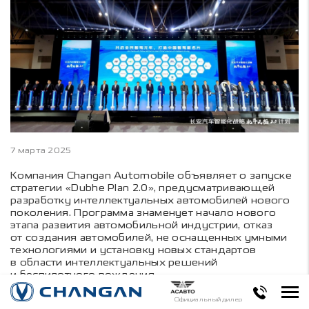
7 марта 2025
Компания Changan Automobile объявляет о запуске
стратегии «Dubhe Plan 2.0», предусматривающей
разработку интеллектуальных автомобилей нового
поколения. Программа знаменует начало нового
этапа развития автомобильной индустрии, отказ
от создания автомобилей, не оснащенных умными
технологиями и установку новых стандартов
в области интеллектуальных решений
и беспилотного вождения.
Компания CHANGAN нацелена на то, чтобы стать
Официальный дилер