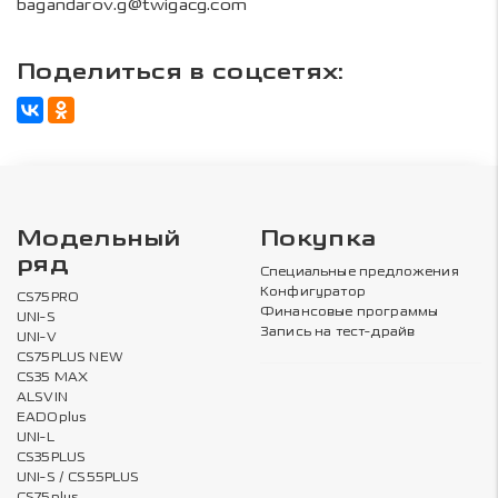
bagandarov.g@twigacg.com
Поделиться в соцсетях:
Модельный
Покупка
ряд
Специальные предложения
Конфигуратор
CS75PRO
Финансовые программы
UNI-S
Запись на тест-драйв
UNI-V
CS75PLUS NEW
CS35 MAX
ALSVIN
EADOplus
UNI-L
CS35PLUS
UNI-S / CS55PLUS
CS75plus