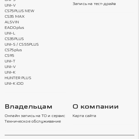
Запись на тест-драйв
UNI-V
CS75PLUS NEW
CS35 MAX
ALSVIN
EADOplus
UNI-L
CS35PLUS
UNI-S / CS55PLUS
CS75plus
CS95
UNI-T
UNI-V
UNI-K
HUNTER PLUS
UNI-K iDD
Владельцам
О компании
Онлайн запись на ТО и сервис
Карта сайта
Техническое обслуживание