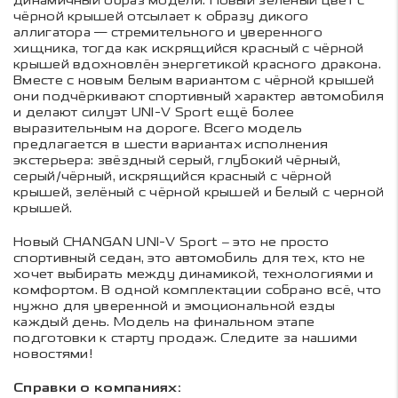
динамичный образ модели. Новый зелёный цвет с
чёрной крышей отсылает к образу дикого
аллигатора — стремительного и уверенного
хищника, тогда как искрящийся красный с чёрной
крышей вдохновлён энергетикой красного дракона.
Вместе с новым белым вариантом с чёрной крышей
они подчёркивают спортивный характер автомобиля
и делают силуэт UNI-V Sport ещё более
выразительным на дороге. Всего модель
предлагается в шести вариантах исполнения
экстерьера: звёздный серый, глубокий чёрный,
серый/чёрный, искрящийся красный с чёрной
крышей, зелёный с чёрной крышей и белый с черной
крышей.
Новый CHANGAN UNI-V Sport – это не просто
спортивный седан, это автомобиль для тех, кто не
хочет выбирать между динамикой, технологиями и
комфортом. В одной комплектации собрано всё, что
нужно для уверенной и эмоциональной езды
каждый день. Модель на финальном этапе
подготовки к старту продаж. Следите за нашими
новостями!
Справки о компаниях: