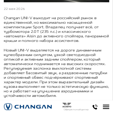
22 мая 2026
Changan UNI-V выходит на российский рынок в
единственной, но максимально насыщенной
комплектации Sport. Владелец получает всё, от
турбомотора 2.0T (235 л.с.) и классического
«автомата» Aisin до активного спойлера, панорамной
крыши и полного набора ассистентов.
Новый UNI-V выделяется на дороге динамичным
купеобразным силуэтом, узкой светодиодной
оптикой и активным задним спойлером, который
автоматически поднимается на высоких скоростях.
Регулируемая заслонка выхлопной системы
добавляет басовитый звук, а раздвоенные патрубки
и спортивный обвес подчёркивают спортивный
характер модели. При этом выразительный дизайн
кузова выполняет не только эстетическую функцию,
но и работает на улучшение аэродинамики и
устойчивости автомобиля.
Тщательно продуманные пропорции кузова
(4740×1838×1430) подчеркивают классические
Официальный дилер