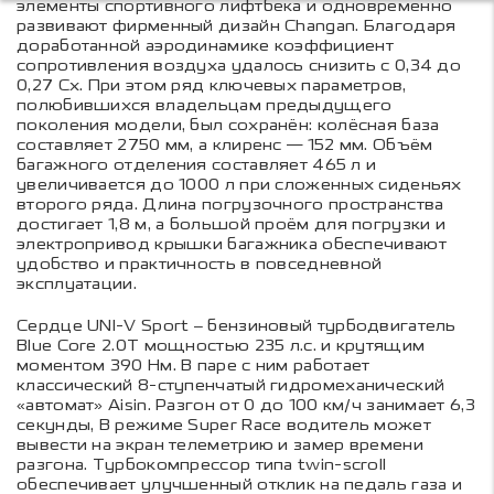
элементы спортивного лифтбека и одновременно
развивают фирменный дизайн Changan. Благодаря
доработанной аэродинамике коэффициент
сопротивления воздуха удалось снизить с 0,34 до
0,27 Cx. При этом ряд ключевых параметров,
полюбившихся владельцам предыдущего
поколения модели, был сохранён: колёсная база
составляет 2750 мм, а клиренс — 152 мм. Объём
багажного отделения составляет 465 л и
увеличивается до 1000 л при сложенных сиденьях
второго ряда. Длина погрузочного пространства
достигает 1,8 м, а большой проём для погрузки и
электропривод крышки багажника обеспечивают
удобство и практичность в повседневной
эксплуатации.
Сердце UNI-V Sport – бензиновый турбодвигатель
Blue Core 2.0T мощностью 235 л.с. и крутящим
моментом 390 Нм. В паре с ним работает
классический 8-ступенчатый гидромеханический
«автомат» Aisin. Разгон от 0 до 100 км/ч занимает 6,3
секунды, В режиме Super Race водитель может
вывести на экран телеметрию и замер времени
разгона. Турбокомпрессор типа twin-scroll
обеспечивает улучшенный отклик на педаль газа и