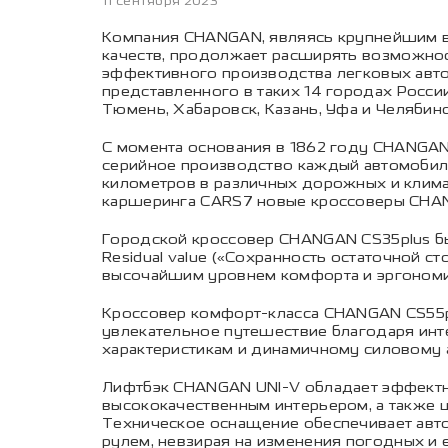
11 сентября 2023
Компания CHANGAN, являясь крупнейшим в
качеств, продолжает расширять возможност
эффективного производства легковых авт
представленного в таких 14 городах России
Тюмень, Хабаровск, Казань, Уфа и Челябинс
С момента основания в 1862 году CHANGAN
серийное производство каждый автомобил
километров в различных дорожных и клима
каршеринга CARS7 новые кроссоверы CHANGA
Городской кроссовер CHANGAN CS35plus б
Residual value («Сохранность остаточной с
высочайшим уровнем комфорта и эргономик
Кроссовер комфорт-класса CHANGAN CS55pl
увлекательное путешествие благодаря ин
характеристикам и динамичному силовому 
Лифтбэк CHANGAN UNI-V обладает эффектн
высококачественным интерьером, а также 
Техническое оснащение обеспечивает авто
рулем, невзирая на изменения погодных и 