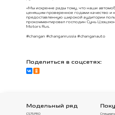
«Мы искренне рады тому, что наши автомо
ценящим проверенное годами качество и н
предоставленную широкой аудитории поль
прокомментировал господин Сунь Цзэцзюнь,
Motors Rus.
#changan #changanrussia #changanauto
Поделиться в соцсетях:
Модельный ряд
Пок
CS75PRO
Специал