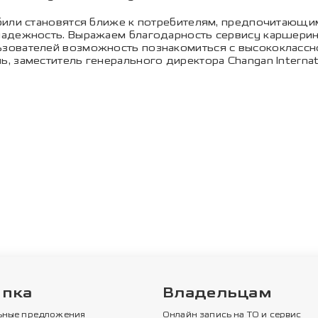
били становятся ближе к потребителям, предпочитающим
адежность. Выражаем благодарность сервису каршерин
зователей возможность познакомиться с высококлассно
 заместитель генерального директора Changan Internat
упка
Владельцам
ьные предложения
Онлайн запись на ТО и сервис