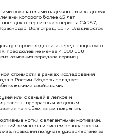
шими показателями надежности и ходовых
лечами которого более 65 лет
 поездок в сервисе каршеринга CARS7,
 Краснодар, Волгоград, Сочи, Владивосток,
льтуре производства, а перед запуском в
я, преодолев не менее 4 000 000
ент компания передала сервису
ной стоимости в рамках исследования
 года в России. Модель обладает
бительскими свойствами.
зей или с семьей в легкое и
му салону, прекрасным ходовым
ования на любых типах покрытия.
ртивные нотки с элегантными мотивами,
опций комфорта и систем безопасности.
ива, позволяя получать удовольствие за