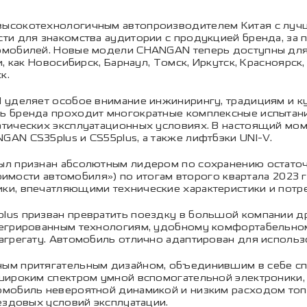
ысокотехнологичным автопроизводителем Китая с луч
и для знакомства аудитории с продукцией бренда, за п
омобилей. Новые модели CHANGAN теперь доступны для
, как Новосибирск, Барнаул, Томск, Иркутск, Красноярск,
к.
 уделяет особое внимание инжинирингу, традициям и ку
ь бренда проходит многократные комплексные испытани
тических эксплуатационных условиях. В настоящий мом
N CS35plus и CS55plus, а также лифтбэки UNI-V.
ыл признан абсолютным лидером по сохранению остаточ
тоимости автомобиля») по итогам второго квартала 2023
и, впечатляющими технические характеристики и потре
us призван превратить поездку в большой компании дру
тегрированным технологиям, удобному комфортабельно
агрегату. Автомобиль отлично адаптирован для использ
ым притягательным дизайном, объединившим в себе спо
широким спектром умной вспомогательной электроники, 
мобиль невероятной динамикой и низким расходом топл
ездовых условий эксплуатации.