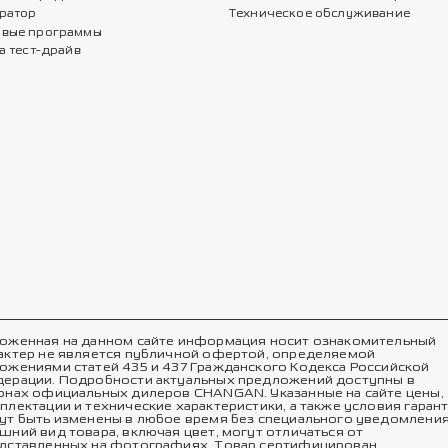
ратор
Техническое обслуживание
вые программы
а тест-драйв
оженная на данном сайте информация носит ознакомительный
актер не является публичной офертой, определяемой
ожениями статей 435 и 437 Гражданского Кодекса Российской
ерации. Подробности актуальных предложений доступны в
онах официальных дилеров CHANGAN. Указанные на сайте цены,
плектации и технические характеристики, а также условия гаран
ут быть изменены в любое время без специального уведомления
шний вид товара, включая цвет, могут отличаться от
дставленных на фотографиях. Товар сертифицирован.