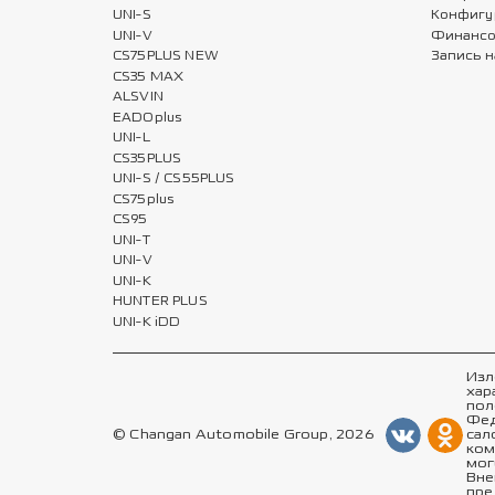
UNI-S
Конфигу
UNI-V
Финансо
CS75PLUS NEW
Запись н
CS35 MAX
ALSVIN
EADOplus
UNI-L
CS35PLUS
UNI-S / CS55PLUS
CS75plus
CS95
UNI-T
UNI-V
UNI-K
HUNTER PLUS
UNI-K iDD
Изл
хар
пол
Фед
© Changan Automobile Group, 2026
сал
ком
мог
Вне
пре