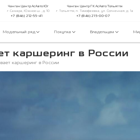
Чанган Центр АсАвто Юг
Чанган Центр ГК АсАвто Тольятти
г. Самара, Южное ш., д. 10
г. Тольятти, п. Тимофеевка, ул. Солнечная, д. 1а
+7 (846) 212-55-41
+7 (846) 215-00-07
Модельный ряд
Покупка
Владельцам
Ми
т каршеринг в России
вает каршеринг в России