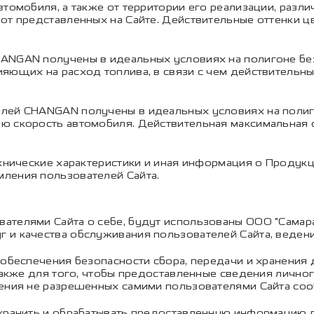
томобиля, а также от территории его реализации, разли
 от представленных на Сайте. Действительные оттенки
ANGAN получены в идеальных условиях на полигоне без
яющих на расход топлива, в связи с чем действительны
лей CHANGAN получены в идеальных условиях на полиг
ю скорость автомобиля. Действительная максимальная с
технические характеристики и иная информация о Проду
ления пользователей Сайта.
ателями Сайта о себе, будут использованы ООО "Самар
 и качества обслуживания пользователей Сайта, ведени
 обеспечения безопасности сбора, передачи и хранения 
 также для того, чтобы предоставленные сведения лично
ления не разрешенных самими пользователями Сайта со
 хранить и обрабатывать предоставленную информацию л