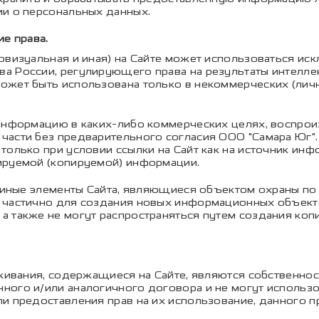
ии о персональных данных.
ие права.
иовизуальная и иная) на Сайте может использоваться и
а России, регулирующего права на результаты интелле
ожет быть использована только в некоммерческих (лич
информацию в каких-либо коммерческих целях, воспроиз
части без предварительного согласия ООО "Самара Юг".
только при условии ссылки на Сайт как на источник инф
ируемой (копируемой) информации.
 и иные элементы Сайта, являющиеся объектом охраны п
 частично для создания новых информационных объекто
а также не могут распространяться путем создания коп
уживания, содержащиеся на Сайте, являются собственно
ного и/или аналогичного договора и не могут использо
и предоставления прав на их использование, данного 