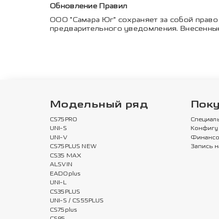
Обновление Правил
ООО "Самара Юг" сохраняет за собой право
предварительного уведомления. Внесенные
Модельный ряд
Пок
CS75PRO
Специал
UNI-S
Конфигу
UNI-V
Финансо
CS75PLUS NEW
Запись н
CS35 MAX
ALSVIN
EADOplus
UNI-L
CS35PLUS
UNI-S / CS55PLUS
CS75plus
CS95