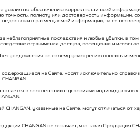
е усилия по обеспечению корректности всей информации
ю точность, полноту или достоверность информации, со
 недостатки в размещаемой информации, за ее несвоевр
 за неблагоприятные последствия и любые убытки, в то
следствие ограничения доступа, посещения и использо
о без уведомления по своему усмотрению вносить изме
содержащиеся на Сайте, носят исключительно справочны
в CHANGAN.
вляется в соответствии с условиями индивидуальных 
HANGAN.
й CHANGAN, указанные на Сайте, могут отличаться от х
одукции CHANGAN не означает, что такая Продукция C