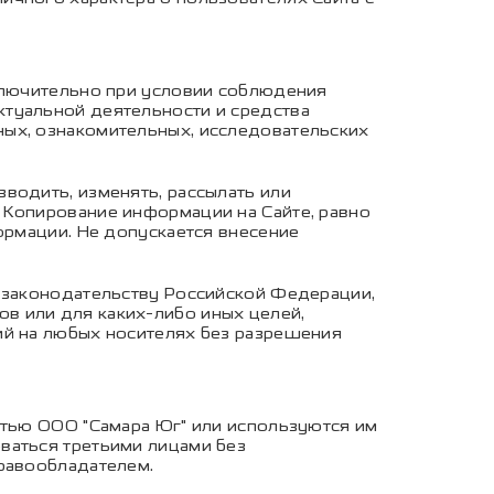
сключительно при условии соблюдения
ктуальной деятельности и средства
ных, ознакомительных, исследовательских
водить, изменять, рассылать или
 Копирование информации на Сайте, равно
ормации. Не допускается внесение
о законодательству Российской Федерации,
в или для каких-либо иных целей,
ий на любых носителях без разрешения
стью ООО "Самара Юг" или используются им
ваться третьими лицами без
правообладателем.