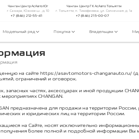
Чанган Центр АсАвто Юг
Чанган Центр ГК АсАвто Тольятти
г. Самара, Южное ш., д. 10
г. Тольятти, п. Тимофеевка, ул. Солнечная, д. 1а
+7 (846) 212-55-41
+7 (846) 215-00-07
Модельный ряд
Покупка
Владельцам
Ми
ормация
ормация
ную на сайте https://asavtomotors-changanauto.ru/ (да
ятий, ограничений и оговорок.
, запасных частях, аксессуарах и иной продукции CHA
ых мероприятиях CHANGAN.
AN предназначена для продажи на территории России, 
ических и юридических лиц на территории России.
жащиеся на Сайте, носят исключительно информационны
я получения более полной и подробной информации Вы 