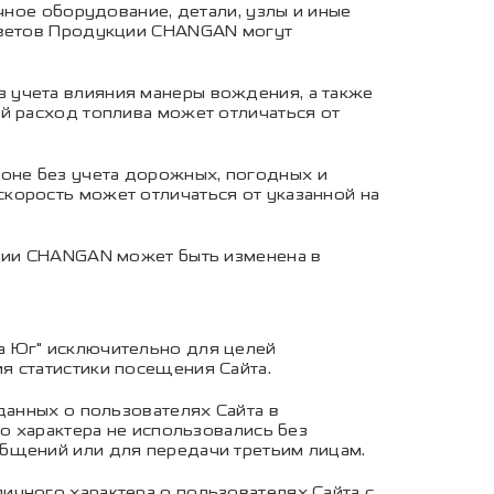
чное оборудование, детали, узлы и иные
 цветов Продукции CHANGAN могут
 учета влияния манеры вождения, а также
й расход топлива может отличаться от
оне без учета дорожных, погодных и
корость может отличаться от указанной на
кции CHANGAN может быть изменена в
а Юг" исключительно для целей
я статистики посещения Сайта.
данных о пользователях Сайта в
го характера не использовались без
общений или для передачи третьим лицам.
ичного характера о пользователях Сайта с